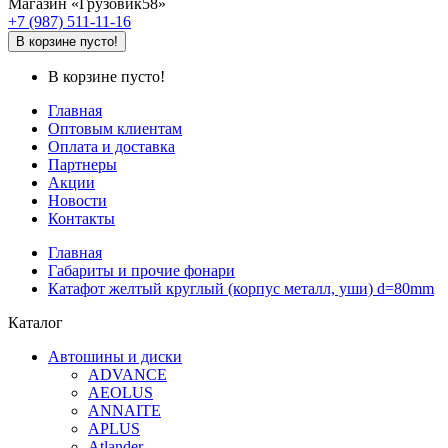
Магазин «Грузовик58»
+7 (987) 511-11-16
В корзине пусто!
В корзине пусто!
Главная
Оптовым клиентам
Оплата и доставка
Партнеры
Акции
Новости
Контакты
Главная
Габариты и прочие фонари
Катафот желтый круглый (корпус металл, уши) d=80mm
Каталог
Автошины и диски
ADVANCE
AEOLUS
ANNAITE
APLUS
Atlander