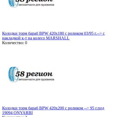
Колодки торм бараб BPW 420x180 с роликом 03/95 г.--> с
накладкой к-т на колесо MARSHALL
Количество: 0
Колодки торм бараб BPW 420x200 c роликом --> 95 г.под
19094 ONYARBI