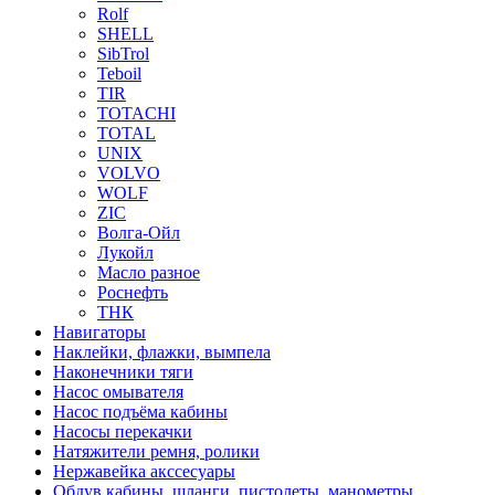
Rolf
SHELL
SibTrol
Teboil
TIR
TOTACHI
TOTAL
UNIX
VOLVO
WOLF
ZIC
Волга-Ойл
Лукойл
Масло разное
Роснефть
ТНК
Навигаторы
Наклейки, флажки, вымпела
Наконечники тяги
Насос омывателя
Насос подъёма кабины
Насосы перекачки
Натяжители ремня, ролики
Нержавейка акссесуары
Обдув кабины, шланги, пистолеты, манометры