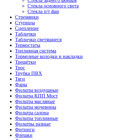
Стекла заднего фонаря
Стекла основного света
Стекла п/т фар
Стремянки
Ступицы
Сцепление
Таблички
Таблички светящиеся
Термостаты
Топливная система
Тормозные колодки и накладки
Трещётки
Трос
Трубка ПВХ
Тяги
Фары
Фильтра воздушные
Фильтра КПП Мост
Фильтра масляные
Фильтра мочевины
Фильтра салона
Фильтра топливные
Фильтры разные
Фитинги
Флешки