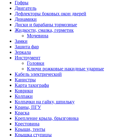
Гофры
Двигатель
Дефлекторы боковых окон дверей
Динамики
Диски и барабаны тормозные
Жидкости, смазка, герметик
Мочевина
Замки
Защита фар
Зеркала
Инструмент
Головки
Ключи рожковые накидные ударные
Кабель электрический
Канистры
Карта тахографа
Коврики
Колпаки
Колпачки на гайку, шпильку
Краны, ПГУ
Краска
Крепление крыла, брызговика
Крестовина
Крыши, тенты
Крышка ступицы