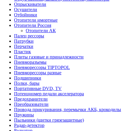
Опрыскиватели
Осушители
Отбойники
Отопители имортные
Отопители Россия
Отопители АК
Палец рессоры
Патрубки
Перчатки
Пластик
Плиты газовые и принадлежности
Пневморазъемы
Пневморессоры TIPTOPOL
Пневморессоры разные
Подшипники
Полки, бары
Портативные DVD, TV
Потенциомер педали акселератора
Предохранители
Преобразователи
Провода прикуривания, перемычки АКБ, крокодилы
Пружины
Пыльники (щитки грязезащитные)
Радар-детектор
Радиатор