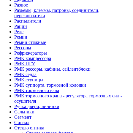
Разное
Разъёмы, клеммы, патроны, соединители,
переключатели
Распылители
Рации
Реле
Ремни
Ремни стяжные
Рессоры
Рефрижераторы
РМК компрессора
РМК ПГУ
РМК рессоры, кабины, сайлентблоки
РМК седла
РМК ступицы
РМК суппорта, тормозной колодки
РМК тормозного вала
РМК тормозного крана - регулятора тормозных сил -
осушителя
Ручка двери, личинки
Сальники
Сегмент
Сигнал
Стекло оптика