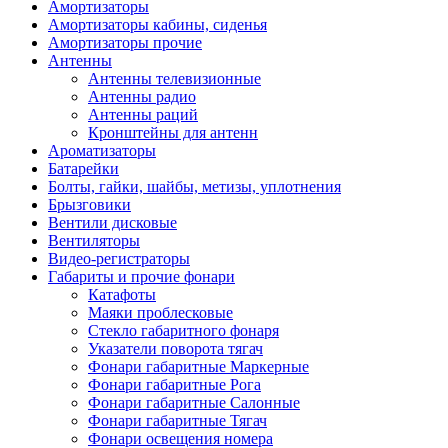
Амортизаторы
Амортизаторы кабины, сиденья
Амортизаторы прочие
Антенны
Антенны телевизионные
Антенны радио
Антенны раций
Кронштейны для антенн
Ароматизаторы
Батарейки
Болты, гайки, шайбы, метизы, уплотнения
Брызговики
Вентили дисковые
Вентиляторы
Видео-регистраторы
Габариты и прочие фонари
Катафоты
Маяки проблесковые
Стекло габаритного фонаря
Указатели поворота тягач
Фонари габаритные Маркерные
Фонари габаритные Рога
Фонари габаритные Салонные
Фонари габаритные Тягач
Фонари освещения номера