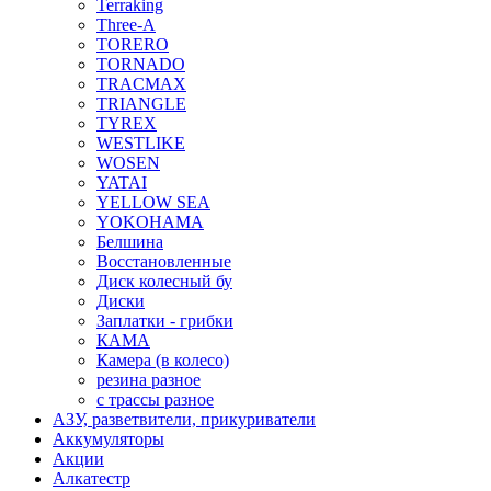
Terraking
Three-A
TORERO
TORNADO
TRACMAX
TRIANGLE
TYREX
WESTLIKE
WOSEN
YATAI
YELLOW SEA
YOKOHAMA
Белшина
Восстановленные
Диск колесный бу
Диски
Заплатки - грибки
КАМА
Камера (в колесо)
резина разное
с трассы разное
АЗУ, разветвители, прикуриватели
Аккумуляторы
Акции
Алкатестр