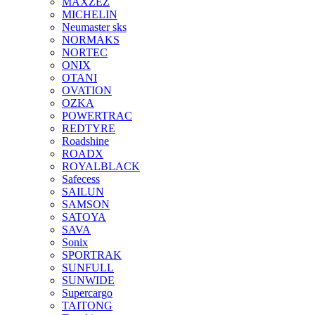
MAXZEZ
MICHELIN
Neumaster sks
NORMAKS
NORTEC
ONIX
OTANI
OVATION
OZKA
POWERTRAC
REDTYRE
Roadshine
ROADX
ROYALBLACK
Safecess
SAILUN
SAMSON
SATOYA
SAVA
Sonix
SPORTRAK
SUNFULL
SUNWIDE
Supercargo
TAITONG