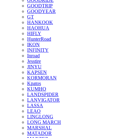
GOODRIDE
GOODTRIP
GOODYEAR
GT
HANKOOK
HAOHUA
HIFLY
HunterRoad
IKON
INFINITY
Inroad
Jesstire
JINYU
KAPSEN
KORMORAN
Kpatos
KUMHO
LANDSPIDER
LANVIGATOR
LASSA
LEAO
LINGLONG
LONG MARCH
MARSHAL
MATADOR