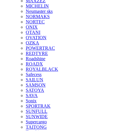
MAXZEZ
MICHELIN
Neumaster sks
NORMAKS
NORTEC
ONIX
OTANI
OVATION
OZKA
POWERTRAC
REDTYRE
Roadshine
ROADX
ROYALBLACK
Safecess
SAILUN
SAMSON
SATOYA
SAVA
Sonix
SPORTRAK
SUNFULL
SUNWIDE
Supercargo
TAITONG