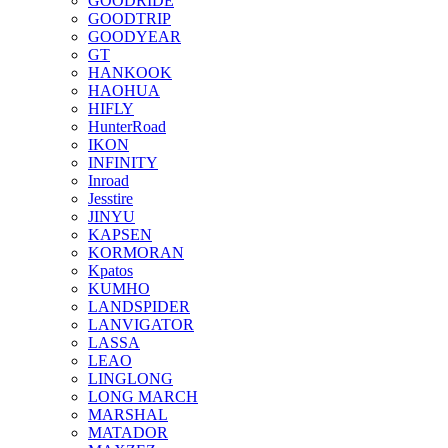
GOODRIDE
GOODTRIP
GOODYEAR
GT
HANKOOK
HAOHUA
HIFLY
HunterRoad
IKON
INFINITY
Inroad
Jesstire
JINYU
KAPSEN
KORMORAN
Kpatos
KUMHO
LANDSPIDER
LANVIGATOR
LASSA
LEAO
LINGLONG
LONG MARCH
MARSHAL
MATADOR