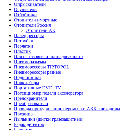
Опрыскиватели
Осушители
Отбойники
Отопители имортные
Отопители Россия
Отопители АК
Палец рессоры
Патрубки
Перчатки
Пластик
Плиты газовые и принадлежности
Пневморазъемы
Пневморессоры TIPTOPOL
Пневморессоры разные
Подшипники
Полки, бары
Портативные DVD, TV
Потенциомер педали акселератора
Предохранители
Преобразователи
Провода прикуривания, перемычки АКБ, крокодилы
Пружины
Пыльники (щитки грязезащитные)
Радар-детектор
Радиатор