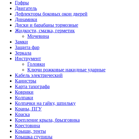
Гофры
Двигатель
Дефлекторы боковых окон дверей
Динамики
Диски и барабаны тормозные
Жидкости, смазка, герметик
Мочевина
Замки
Защита фар
Зеркала
Инструмент
Головки
Ключи рожковые накидные ударные
Кабель электрический
Канистры
Карта тахографа
Коврики
Колпаки
Колпачки на гайку, шпильку
Краны, ПГУ
Краска
Крепление крыла, брызговика
Крестовина
Крыши, тенты
Крышка ступицы