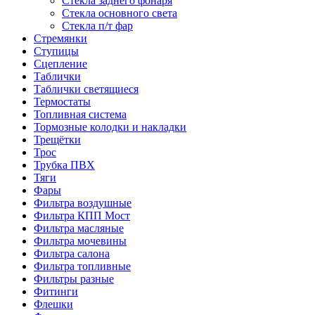
Стекла заднего фонаря
Стекла основного света
Стекла п/т фар
Стремянки
Ступицы
Сцепление
Таблички
Таблички светящиеся
Термостаты
Топливная система
Тормозные колодки и накладки
Трещётки
Трос
Трубка ПВХ
Тяги
Фары
Фильтра воздушные
Фильтра КПП Мост
Фильтра масляные
Фильтра мочевины
Фильтра салона
Фильтра топливные
Фильтры разные
Фитинги
Флешки