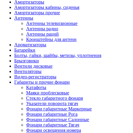
Амортизаторы
Амортизаторы кабины, сиденья
Амортизаторы прочие
Антенны
Антенны телевизионные
Антенны радио
Антенны раций
Кронштейны для антенн
Ароматизаторы
Батарейки
Болты, гайки, шайбы, метизы, уплотнения
Брызговики
Вентили дисковые
Вентиляторы
Видео-регистраторы
Габариты и прочие фонари
Катафоты
Маяки проблесковые
Стекло габаритного фонаря
Указатели поворота тягач
Фонари габаритные Маркерные
Фонари габаритные Рога
Фонари габаритные Салонные
Фонари габаритные Тягач
Фонари освещения номера