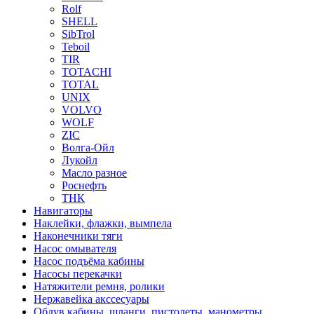
Rolf
SHELL
SibTrol
Teboil
TIR
TOTACHI
TOTAL
UNIX
VOLVO
WOLF
ZIC
Волга-Ойл
Лукойл
Масло разное
Роснефть
ТНК
Навигаторы
Наклейки, флажки, вымпела
Наконечники тяги
Насос омывателя
Насос подъёма кабины
Насосы перекачки
Натяжители ремня, ролики
Нержавейка акссесуары
Обдув кабины, шланги, пистолеты, манометры