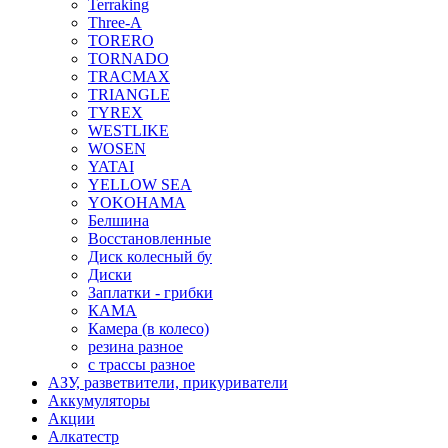
Terraking
Three-A
TORERO
TORNADO
TRACMAX
TRIANGLE
TYREX
WESTLIKE
WOSEN
YATAI
YELLOW SEA
YOKOHAMA
Белшина
Восстановленные
Диск колесный бу
Диски
Заплатки - грибки
КАМА
Камера (в колесо)
резина разное
с трассы разное
АЗУ, разветвители, прикуриватели
Аккумуляторы
Акции
Алкатестр