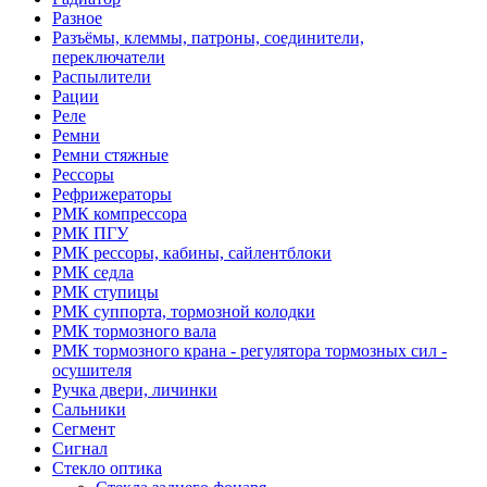
Разное
Разъёмы, клеммы, патроны, соединители,
переключатели
Распылители
Рации
Реле
Ремни
Ремни стяжные
Рессоры
Рефрижераторы
РМК компрессора
РМК ПГУ
РМК рессоры, кабины, сайлентблоки
РМК седла
РМК ступицы
РМК суппорта, тормозной колодки
РМК тормозного вала
РМК тормозного крана - регулятора тормозных сил -
осушителя
Ручка двери, личинки
Сальники
Сегмент
Сигнал
Стекло оптика