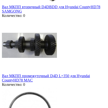
Вал МКПП вторичный D4DBDD для Hyundai CountyHD78
SAMGONG
Количество: 0
Вал МКПП промежуточный D4D L=350 для Hyundai
CountyHD78 MAC
Количество: 0