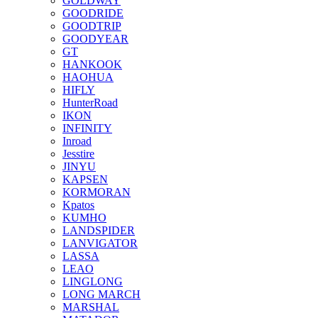
GOLDWAY
GOODRIDE
GOODTRIP
GOODYEAR
GT
HANKOOK
HAOHUA
HIFLY
HunterRoad
IKON
INFINITY
Inroad
Jesstire
JINYU
KAPSEN
KORMORAN
Kpatos
KUMHO
LANDSPIDER
LANVIGATOR
LASSA
LEAO
LINGLONG
LONG MARCH
MARSHAL