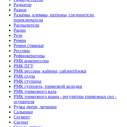
Радиатор
Разное
Разъёмы, клеммы, патроны, соединители,
переключатели
Распылители
Рации
Реле
Ремни
Ремни стяжные
Рессоры
Рефрижераторы
РМК компрессора
РМК ПГУ
РМК рессоры, кабины, сайлентблоки
РМК седла
РМК ступицы
РМК суппорта, тормозной колодки
РМК тормозного вала
РМК тормозного крана - регулятора тормозных сил -
осушителя
Ручка двери, личинки
Сальники
Сегмент
Сигнал