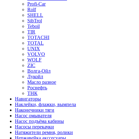
Profi-Car
Rolf
SHELL
SibTrol
Teboil
TIR
TOTACHI
TOTAL
UNIX
VOLVO
WOLF
ZIC
Волга-Ойл
Лукойл
Масло разное
Роснефть
ТНК
Навигаторы
Наклейки, флажки, вымпела
Наконечники тяги
Насос омывателя
Насос подъёма кабины
Насосы перекачки
Натяжители ремня, ролики
Нержавейка акссесуары