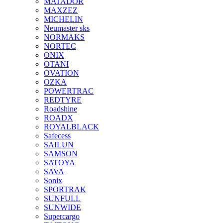
MATADOR
MAXZEZ
MICHELIN
Neumaster sks
NORMAKS
NORTEC
ONIX
OTANI
OVATION
OZKA
POWERTRAC
REDTYRE
Roadshine
ROADX
ROYALBLACK
Safecess
SAILUN
SAMSON
SATOYA
SAVA
Sonix
SPORTRAK
SUNFULL
SUNWIDE
Supercargo