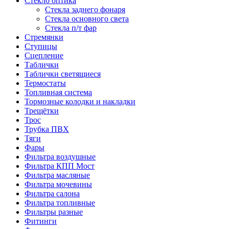
Стекло оптика
Стекла заднего фонаря
Стекла основного света
Стекла п/т фар
Стремянки
Ступицы
Сцепление
Таблички
Таблички светящиеся
Термостаты
Топливная система
Тормозные колодки и накладки
Трещётки
Трос
Трубка ПВХ
Тяги
Фары
Фильтра воздушные
Фильтра КПП Мост
Фильтра масляные
Фильтра мочевины
Фильтра салона
Фильтра топливные
Фильтры разные
Фитинги