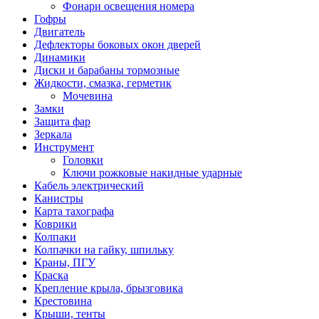
Фонари освещения номера
Гофры
Двигатель
Дефлекторы боковых окон дверей
Динамики
Диски и барабаны тормозные
Жидкости, смазка, герметик
Мочевина
Замки
Защита фар
Зеркала
Инструмент
Головки
Ключи рожковые накидные ударные
Кабель электрический
Канистры
Карта тахографа
Коврики
Колпаки
Колпачки на гайку, шпильку
Краны, ПГУ
Краска
Крепление крыла, брызговика
Крестовина
Крыши, тенты