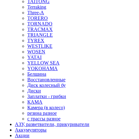
TAITONG
Terraking
Three-A
TORERO
TORNADO
TRACMAX
TRIANGLE
TYREX
WESTLIKE
WOSEN
YATAI
YELLOW SEA
YOKOHAMA
Белшина
Восстановленные
Диск колесный бу
Диски
Заплатки - грибки
КАМА
Камера (в колесо)
резина разное
с трассы разное
АЗУ, разветвители, прикуриватели
Аккумуляторы
Акции