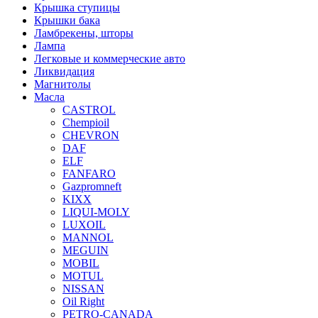
Крышка ступицы
Крышки бака
Ламбрекены, шторы
Лампа
Легковые и коммерческие авто
Ликвидация
Магнитолы
Масла
CASTROL
Chempioil
CHEVRON
DAF
ELF
FANFARO
Gazpromneft
KIXX
LIQUI-MOLY
LUXOIL
MANNOL
MEGUIN
MOBIL
MOTUL
NISSAN
Oil Right
PETRO-CANADA