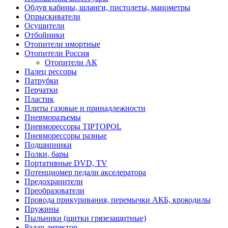
Обдув кабины, шланги, пистолеты, манометры
Опрыскиватели
Осушители
Отбойники
Отопители имортные
Отопители Россия
Отопители АК
Палец рессоры
Патрубки
Перчатки
Пластик
Плиты газовые и принадлежности
Пневморазъемы
Пневморессоры TIPTOPOL
Пневморессоры разные
Подшипники
Полки, бары
Портативные DVD, TV
Потенциомер педали акселератора
Предохранители
Преобразователи
Провода прикуривания, перемычки АКБ, крокодилы
Пружины
Пыльники (щитки грязезащитные)
Радар-детектор