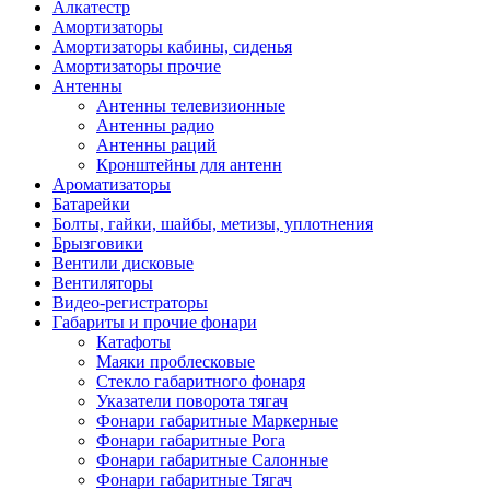
Алкатестр
Амортизаторы
Амортизаторы кабины, сиденья
Амортизаторы прочие
Антенны
Антенны телевизионные
Антенны радио
Антенны раций
Кронштейны для антенн
Ароматизаторы
Батарейки
Болты, гайки, шайбы, метизы, уплотнения
Брызговики
Вентили дисковые
Вентиляторы
Видео-регистраторы
Габариты и прочие фонари
Катафоты
Маяки проблесковые
Стекло габаритного фонаря
Указатели поворота тягач
Фонари габаритные Маркерные
Фонари габаритные Рога
Фонари габаритные Салонные
Фонари габаритные Тягач