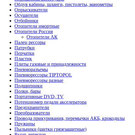
Обдув кабины, шланги, пистолеты, манометры
Опрыскиватели
Осушители
Отбойники
Отопители имортные
Отопители Россия
Отопители АК
Палец рессоры
Патрубки
Перчатки
Пластик
Плиты газовые и принадлежности
Пневморазъемы
Пневморессоры TIPTOPOL
Пневморессоры разные
Подшипники
Полки, бары
Портативные DVD, TV
Потенциомер педали акселератора
Предохранители
Преобразователи
Провода прикуривания, перемычки АКБ, крокодилы
Пружины
Пыльники (щитки грязезащитные)
Радар-детектор