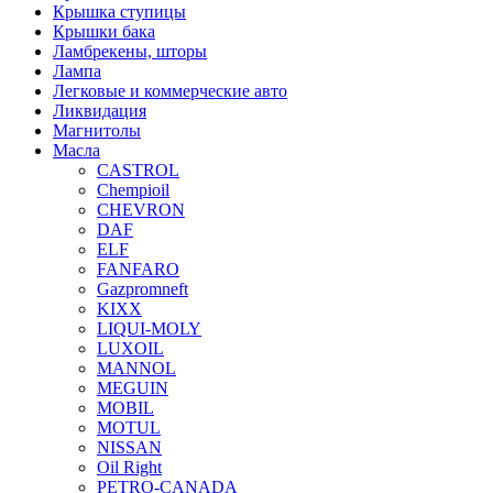
Крышка ступицы
Крышки бака
Ламбрекены, шторы
Лампа
Легковые и коммерческие авто
Ликвидация
Магнитолы
Масла
CASTROL
Chempioil
CHEVRON
DAF
ELF
FANFARO
Gazpromneft
KIXX
LIQUI-MOLY
LUXOIL
MANNOL
MEGUIN
MOBIL
MOTUL
NISSAN
Oil Right
PETRO-CANADA