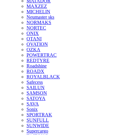
MATADOR
MAXZEZ
MICHELIN
Neumaster sks
NORMAKS
NORTEC
ONIX
OTANI
OVATION
OZKA
POWERTRAC
REDTYRE
Roadshine
ROADX
ROYALBLACK
Safecess
SAILUN
SAMSON
SATOYA
SAVA
Sonix
SPORTRAK
SUNFULL
SUNWIDE
Supercargo