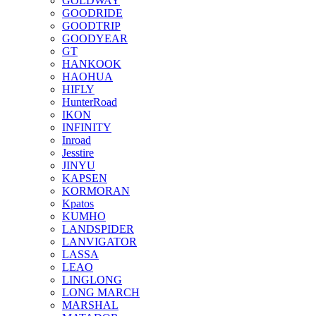
GOLDWAY
GOODRIDE
GOODTRIP
GOODYEAR
GT
HANKOOK
HAOHUA
HIFLY
HunterRoad
IKON
INFINITY
Inroad
Jesstire
JINYU
KAPSEN
KORMORAN
Kpatos
KUMHO
LANDSPIDER
LANVIGATOR
LASSA
LEAO
LINGLONG
LONG MARCH
MARSHAL