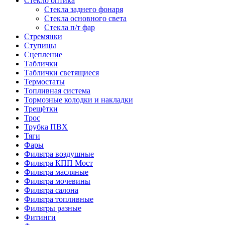
Стекло оптика
Стекла заднего фонаря
Стекла основного света
Стекла п/т фар
Стремянки
Ступицы
Сцепление
Таблички
Таблички светящиеся
Термостаты
Топливная система
Тормозные колодки и накладки
Трещётки
Трос
Трубка ПВХ
Тяги
Фары
Фильтра воздушные
Фильтра КПП Мост
Фильтра масляные
Фильтра мочевины
Фильтра салона
Фильтра топливные
Фильтры разные
Фитинги