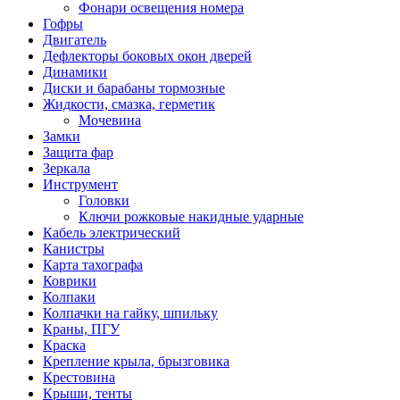
Фонари освещения номера
Гофры
Двигатель
Дефлекторы боковых окон дверей
Динамики
Диски и барабаны тормозные
Жидкости, смазка, герметик
Мочевина
Замки
Защита фар
Зеркала
Инструмент
Головки
Ключи рожковые накидные ударные
Кабель электрический
Канистры
Карта тахографа
Коврики
Колпаки
Колпачки на гайку, шпильку
Краны, ПГУ
Краска
Крепление крыла, брызговика
Крестовина
Крыши, тенты