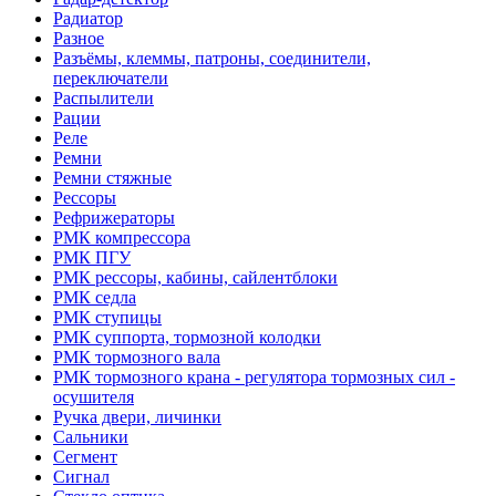
Радиатор
Разное
Разъёмы, клеммы, патроны, соединители,
переключатели
Распылители
Рации
Реле
Ремни
Ремни стяжные
Рессоры
Рефрижераторы
РМК компрессора
РМК ПГУ
РМК рессоры, кабины, сайлентблоки
РМК седла
РМК ступицы
РМК суппорта, тормозной колодки
РМК тормозного вала
РМК тормозного крана - регулятора тормозных сил -
осушителя
Ручка двери, личинки
Сальники
Сегмент
Сигнал