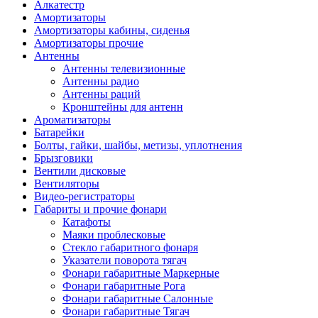
Алкатестр
Амортизаторы
Амортизаторы кабины, сиденья
Амортизаторы прочие
Антенны
Антенны телевизионные
Антенны радио
Антенны раций
Кронштейны для антенн
Ароматизаторы
Батарейки
Болты, гайки, шайбы, метизы, уплотнения
Брызговики
Вентили дисковые
Вентиляторы
Видео-регистраторы
Габариты и прочие фонари
Катафоты
Маяки проблесковые
Стекло габаритного фонаря
Указатели поворота тягач
Фонари габаритные Маркерные
Фонари габаритные Рога
Фонари габаритные Салонные
Фонари габаритные Тягач