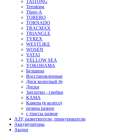
TAITONG
Terraking
Three-A
TORERO
TORNADO
TRACMAX
TRIANGLE
TYREX
WESTLIKE
WOSEN
YATAI
YELLOW SEA
YOKOHAMA
Белшина
Восстановленные
Диск колесный бу
Диски
Заплатки - грибки
КАМА
Камера (в колесо)
резина разное
с трассы разное
АЗУ, разветвители, прикуриватели
Аккумуляторы
Акции