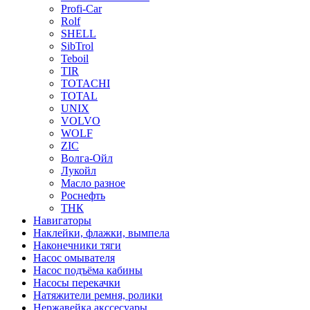
Profi-Car
Rolf
SHELL
SibTrol
Teboil
TIR
TOTACHI
TOTAL
UNIX
VOLVO
WOLF
ZIC
Волга-Ойл
Лукойл
Масло разное
Роснефть
ТНК
Навигаторы
Наклейки, флажки, вымпела
Наконечники тяги
Насос омывателя
Насос подъёма кабины
Насосы перекачки
Натяжители ремня, ролики
Нержавейка акссесуары