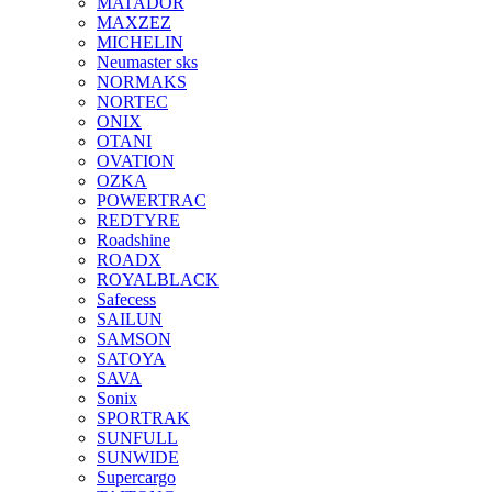
MATADOR
MAXZEZ
MICHELIN
Neumaster sks
NORMAKS
NORTEC
ONIX
OTANI
OVATION
OZKA
POWERTRAC
REDTYRE
Roadshine
ROADX
ROYALBLACK
Safecess
SAILUN
SAMSON
SATOYA
SAVA
Sonix
SPORTRAK
SUNFULL
SUNWIDE
Supercargo