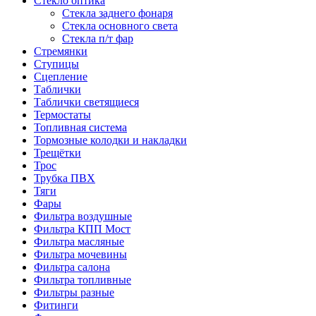
Стекло оптика
Стекла заднего фонаря
Стекла основного света
Стекла п/т фар
Стремянки
Ступицы
Сцепление
Таблички
Таблички светящиеся
Термостаты
Топливная система
Тормозные колодки и накладки
Трещётки
Трос
Трубка ПВХ
Тяги
Фары
Фильтра воздушные
Фильтра КПП Мост
Фильтра масляные
Фильтра мочевины
Фильтра салона
Фильтра топливные
Фильтры разные
Фитинги