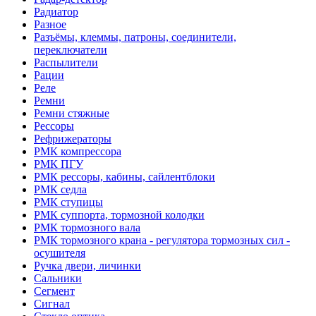
Радиатор
Разное
Разъёмы, клеммы, патроны, соединители,
переключатели
Распылители
Рации
Реле
Ремни
Ремни стяжные
Рессоры
Рефрижераторы
РМК компрессора
РМК ПГУ
РМК рессоры, кабины, сайлентблоки
РМК седла
РМК ступицы
РМК суппорта, тормозной колодки
РМК тормозного вала
РМК тормозного крана - регулятора тормозных сил -
осушителя
Ручка двери, личинки
Сальники
Сегмент
Сигнал