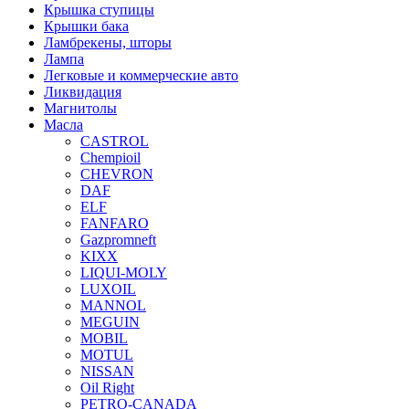
Крышка ступицы
Крышки бака
Ламбрекены, шторы
Лампа
Легковые и коммерческие авто
Ликвидация
Магнитолы
Масла
CASTROL
Chempioil
CHEVRON
DAF
ELF
FANFARO
Gazpromneft
KIXX
LIQUI-MOLY
LUXOIL
MANNOL
MEGUIN
MOBIL
MOTUL
NISSAN
Oil Right
PETRO-CANADA