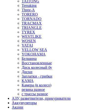
TAITONG
Terraking
Three-A
TORERO
TORNADO
TRACMAX
TRIANGLE
TYREX
WESTLIKE
WOSEN
YATAI
YELLOW SEA
YOKOHAMA
Белшина
Восстановленные
Диск колесный бу
Диски
Заплатки - грибки
КАМА
Камера (в колесо)
резина разное
с трассы разное
АЗУ, разветвители, прикуриватели
Аккумуляторы
Акции