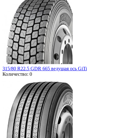
315/80 R22.5 GDR 665 ведущая ось GiTi
Количество: 0