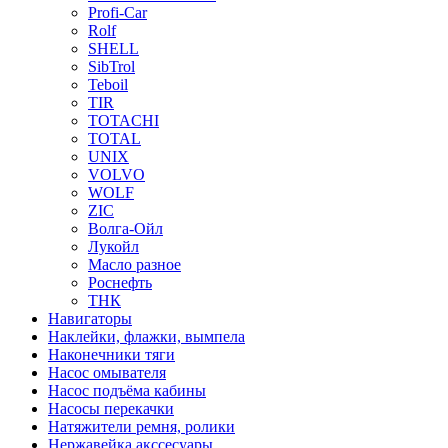
Profi-Car
Rolf
SHELL
SibTrol
Teboil
TIR
TOTACHI
TOTAL
UNIX
VOLVO
WOLF
ZIC
Волга-Ойл
Лукойл
Масло разное
Роснефть
ТНК
Навигаторы
Наклейки, флажки, вымпела
Наконечники тяги
Насос омывателя
Насос подъёма кабины
Насосы перекачки
Натяжители ремня, ролики
Нержавейка акссесуары