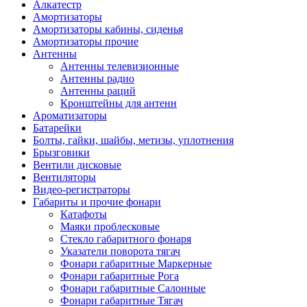
Алкатестр
Амортизаторы
Амортизаторы кабины, сиденья
Амортизаторы прочие
Антенны
Антенны телевизионные
Антенны радио
Антенны раций
Кронштейны для антенн
Ароматизаторы
Батарейки
Болты, гайки, шайбы, метизы, уплотнения
Брызговики
Вентили дисковые
Вентиляторы
Видео-регистраторы
Габариты и прочие фонари
Катафоты
Маяки проблесковые
Стекло габаритного фонаря
Указатели поворота тягач
Фонари габаритные Маркерные
Фонари габаритные Рога
Фонари габаритные Салонные
Фонари габаритные Тягач