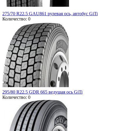
275/70 R22.5 GAU861 рулевая ось, автобус GiTi
Количество: 0
295/80 R22.5 GDR 665 ведущая ось GiTi
Количество: 0