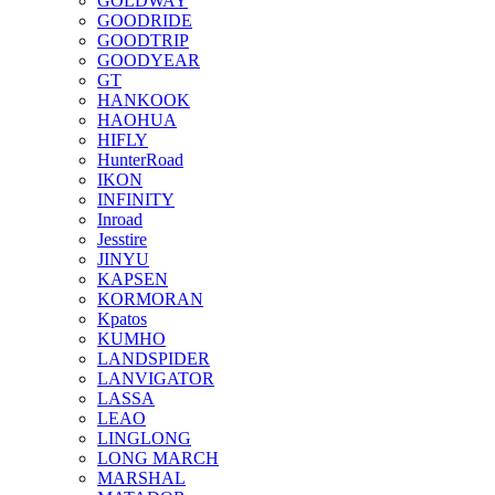
GOLDWAY
GOODRIDE
GOODTRIP
GOODYEAR
GT
HANKOOK
HAOHUA
HIFLY
HunterRoad
IKON
INFINITY
Inroad
Jesstire
JINYU
KAPSEN
KORMORAN
Kpatos
KUMHO
LANDSPIDER
LANVIGATOR
LASSA
LEAO
LINGLONG
LONG MARCH
MARSHAL