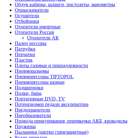
Обдув кабины, шланги, пистолеты, манометры
Опрыскиватели
Осушители
Отбойники
Отопители имортные
Отопители Россия
Отопители АК
Палец рессоры
Патрубки
Перчатки
Пластик
Плиты газовые и принадлежности
Пневморазъемы
Пневморессоры TIPTOPOL
Пневморессоры разные
Подшипники
Полки, бары
Портативные DVD, TV
Потенциомер педали акселератора
Предохранители
Преобразователи
Провода прикуривания, перемычки АКБ, крокодилы
Пружины
Пыльники (щитки грязезащитные)
Радар-детектор