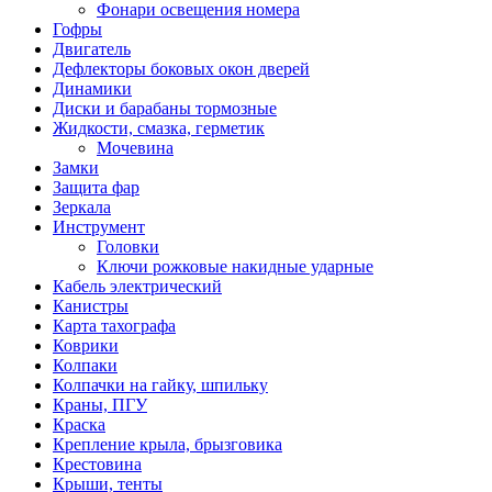
Фонари освещения номера
Гофры
Двигатель
Дефлекторы боковых окон дверей
Динамики
Диски и барабаны тормозные
Жидкости, смазка, герметик
Мочевина
Замки
Защита фар
Зеркала
Инструмент
Головки
Ключи рожковые накидные ударные
Кабель электрический
Канистры
Карта тахографа
Коврики
Колпаки
Колпачки на гайку, шпильку
Краны, ПГУ
Краска
Крепление крыла, брызговика
Крестовина
Крыши, тенты