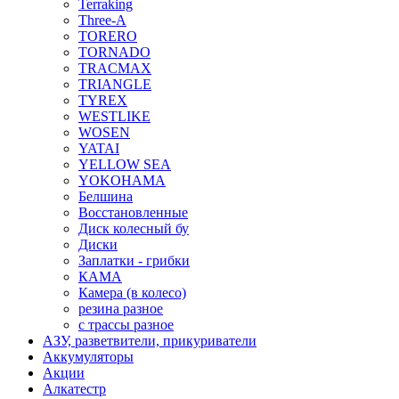
Terraking
Three-A
TORERO
TORNADO
TRACMAX
TRIANGLE
TYREX
WESTLIKE
WOSEN
YATAI
YELLOW SEA
YOKOHAMA
Белшина
Восстановленные
Диск колесный бу
Диски
Заплатки - грибки
КАМА
Камера (в колесо)
резина разное
с трассы разное
АЗУ, разветвители, прикуриватели
Аккумуляторы
Акции
Алкатестр