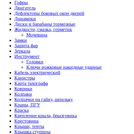
Гофры
Двигатель
Дефлекторы боковых окон дверей
Динамики
Диски и барабаны тормозные
Жидкости, смазка, герметик
Мочевина
Замки
Защита фар
Зеркала
Инструмент
Головки
Ключи рожковые накидные ударные
Кабель электрический
Канистры
Карта тахографа
Коврики
Колпаки
Колпачки на гайку, шпильку
Краны, ПГУ
Краска
Крепление крыла, брызговика
Крестовина
Крыши, тенты
Крышка ступицы