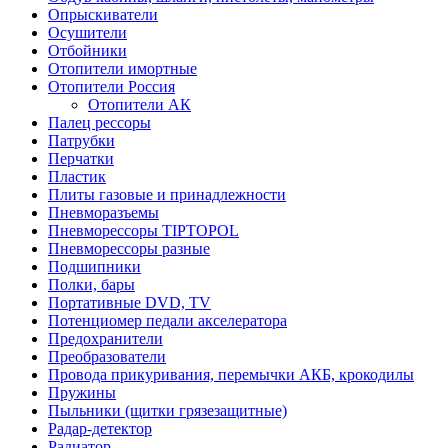
Опрыскиватели
Осушители
Отбойники
Отопители имортные
Отопители Россия
Отопители АК
Палец рессоры
Патрубки
Перчатки
Пластик
Плиты газовые и принадлежности
Пневморазъемы
Пневморессоры TIPTOPOL
Пневморессоры разные
Подшипники
Полки, бары
Портативные DVD, TV
Потенциомер педали акселератора
Предохранители
Преобразователи
Провода прикуривания, перемычки АКБ, крокодилы
Пружины
Пыльники (щитки грязезащитные)
Радар-детектор
Радиатор