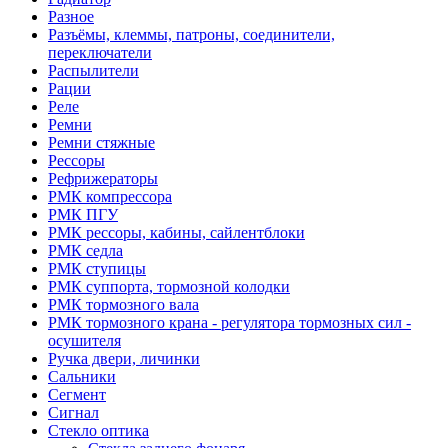
Разное
Разъёмы, клеммы, патроны, соединители,
переключатели
Распылители
Рации
Реле
Ремни
Ремни стяжные
Рессоры
Рефрижераторы
РМК компрессора
РМК ПГУ
РМК рессоры, кабины, сайлентблоки
РМК седла
РМК ступицы
РМК суппорта, тормозной колодки
РМК тормозного вала
РМК тормозного крана - регулятора тормозных сил -
осушителя
Ручка двери, личинки
Сальники
Сегмент
Сигнал
Стекло оптика