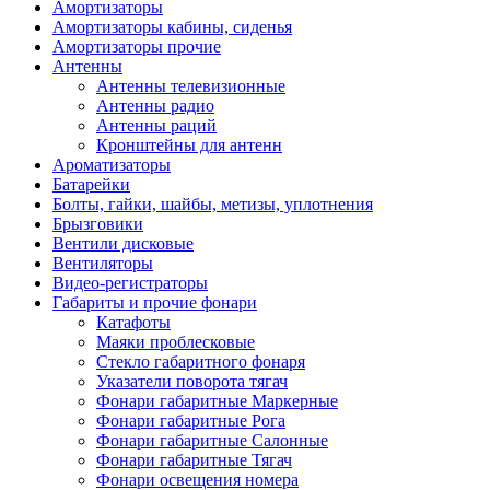
Амортизаторы
Амортизаторы кабины, сиденья
Амортизаторы прочие
Антенны
Антенны телевизионные
Антенны радио
Антенны раций
Кронштейны для антенн
Ароматизаторы
Батарейки
Болты, гайки, шайбы, метизы, уплотнения
Брызговики
Вентили дисковые
Вентиляторы
Видео-регистраторы
Габариты и прочие фонари
Катафоты
Маяки проблесковые
Стекло габаритного фонаря
Указатели поворота тягач
Фонари габаритные Маркерные
Фонари габаритные Рога
Фонари габаритные Салонные
Фонари габаритные Тягач
Фонари освещения номера